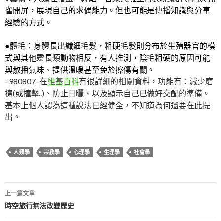
雀開屏，展現自己的求偶能力。但也可能是傳播知識與分享
經驗的方式。
●體毛：身體長出纖細毛髮，粗硬毛髮則分布於生殖器官的模
式與其他靈長類動物相反，有人推測，陰毛粗硬的原因可能
與散播氣味、提供溫暖甚至免於擦傷有關。
–980807–在
維基百科
有很詳細的相關資料，功能有：減少磨
擦(或撞擊..)、防止日曬、以及顯示自己已做好交配的準備。
基本上個人認為這種說法已經健全，不知道為何還要在此提
出。
人類學
宗教學
心理學
生理學
社會學
文
上一篇文章
章
時空旅行無法改變歷史