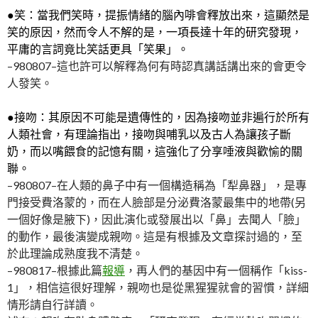
●笑：當我們笑時，提振情緒的腦內啡會釋放出來，這顯然是
笑的原因，然而令人不解的是，一項長達十年的研究發現，
平庸的言詞竟比笑話更具「笑果」。
–980807–這也許可以解釋為何有時認真講話講出來的會更令
人發笑。
●接吻：其原因不可能是遺傳性的，因為接吻並非遍行於所有
人類社會，有理論指出，接吻與哺乳以及古人為讓孩子斷
奶，而以嘴餵食的記憶有關，這強化了分享唾液與歡愉的關
聯。
–980807–在人類的鼻子中有一個構造稱為「犁鼻器」，是專
門接受費洛蒙的，而在人臉部是分泌費洛蒙最集中的地帶(另
一個好像是腋下)，因此演化或發展出以「鼻」去聞人「臉」
的動作，最後演變成親吻。這是有根據及文章探討過的，至
於此理論成熟度我不清楚。
–980817–根據此篇
報導
，再人們的基因中有一個稱作「kiss-
1」，相信這很好理解，親吻也是從黑猩猩就會的習慣，詳細
情形請自行詳讀。