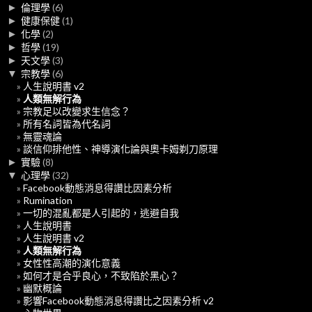
►
倫理學
(6)
►
健康保健
(1)
►
化學
(2)
►
哲學
(19)
►
天文學
(3)
▼
宗教學
(6)
人生說明書 v2
人類無解行為
宗教足以改變求生信念？
所有名詞皆為代名詞
無靈魂論
談信仰排他性、神導演化論與奧卡姆剃刀原理
►
實驗
(8)
▼
心理學
(32)
Facebook動態消息得讚比因素分析
Rumination
一切的混亂都是人引起的，逃避自我
人生說明書
人生說明書 v2
人類無解行為
女性性高潮的演化意義
如何才是合乎良心，不致陷於黑心？
幽默概論
影響Facebook動態消息得讚比之因素分析 v2