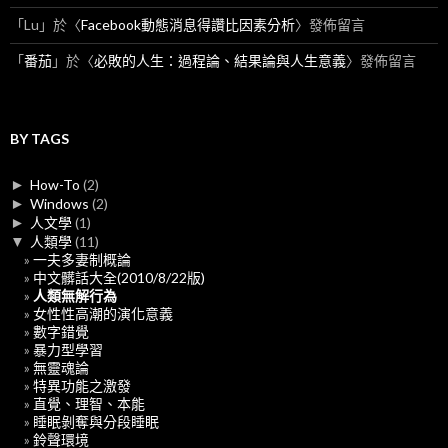
「
Lu
」於〈
Facebook動態消息得讚比因素分析
〉發佈留言
「
番茄
」於〈
必敗的人生：過程論、結果論與人生意義
〉發佈留言
BY TAGS
►
How-To
(2)
►
Windows
(2)
►
人文學
(1)
▼
人類學
(11)
一夫多妻制概論
中文髒話大全(2010/8/22版)
人類無解行為
女性性高潮的演化意義
數字錯覺
暴力型學習
無靈魂論
特異功能之激發
直覺、理智、本能
睡眠剝奪與分段睡眠
鈴聲環境