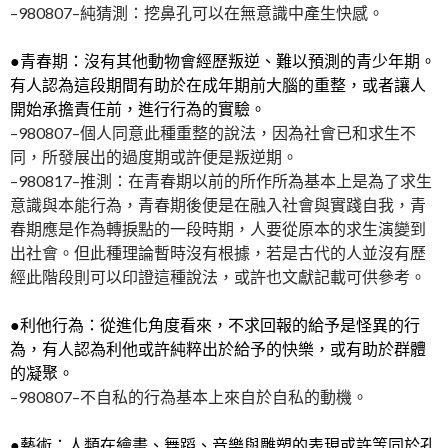
–980807–純猜測：挖鼻孔可以在無意識中產生快感。
●青春期：沒有其他動物會經歷叛逆、難以預測的青少年期。
有人認為這段期間有助於在成年期前大腦的重整，或者讓人
開始承擔責任前，進行行為的實驗。
–980807–個人同意此種重整的說法，因為社會已和求生不
同，所發展出的過度期或許便是叛逆期。
–980817–推測：在青春期以前的所作所為基本上是為了求生
意識與本能行為，青春期後便是在融入社會與實踐自我，青
春期應是作為轉捩點的一段時期，人要從原本的求生演變到
出社會。但此種理論暫時沒有根據，若是古代的人並沒有歷
經此階段則可以印證這種說法，或許也文獻記載可供參考。
●利他行為：從進化角度看來，不求回報的給予是怪異的行
為，有人認為利他或許純粹出於給予的快樂，或有助於群體
的凝聚。
–980807–不自私的行為基本上來自於自私的動機。
●藝術：人類在繪畫、舞蹈、音樂與雕塑的表現或許等同於孔