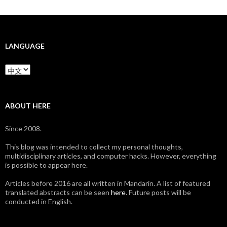
LANGUAGE
Language
ABOUT HERE
Since 2008.
This blog was intended to collect my personal thoughts,
multidisciplinary articles, and computer hacks. However, everything
is possible to appear here.
Articles before 2016 are all written in Mandarin. A list of featured
translated abstracts can be seen
here
. Future posts will be
conducted in English.