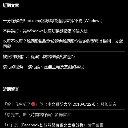
近期文章
一分鐘解決Bootcamp無線網路速度超慢/不穩 (Windows)
不再誤打，讓Windows快速切換到指定的輸入法
吃蛋不吃蛋？膽固醇攝取對於體內膽固醇含量的影響與其機制：文獻
回顧
被限制的進化：從演化觀點理解貧富差距
演化的眼淚 — 演化論、虛無主義及悲劇的喜悅
近期留言
「
幹！我生氣了
」於〈
中文髒話大全(2010/8/22版)
〉發佈留言
「
康先生
」於〈
時間點線面
〉發佈留言
「
tll
」於〈
Facebook動態消息得讚比因素分析
〉發佈留言