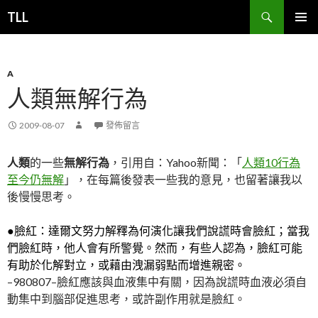
搜
TLL
尋
跳
主要選單
至
主
要
A
內
人類無解行為
容
2009-08-07
發佈留言
人類
的一些
無解行為
，引用自：Yahoo新聞：「
人類10行為
至今仍無解
」，在每篇後發表一些我的意見，也留著讓我以
後慢慢思考。
●臉紅：達爾文努力解釋為何演化讓我們說謊時會臉紅；當我
們臉紅時，他人會有所警覺。然而，有些人認為，臉紅可能
有助於化解對立，或藉由洩漏弱點而增進親密。
–980807–臉紅應該與血液集中有關，因為說謊時血液必須自
動集中到腦部促進思考，或許副作用就是臉紅。