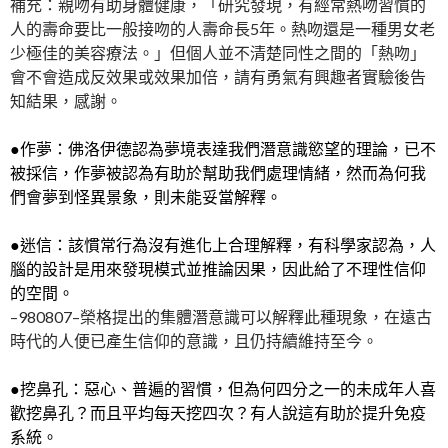
補充：親吻有助身體健康，「研究發現，有經常熱吻習慣的
人的壽命要比一般接吻的人壽命長5年。熱吻還是一種男女老
少極佳的美容療法。」但個人並不清楚同性之間的「熱吻」
會不會造成反效果或效果加倍，請有勇氣有興趣者實驗後告
知結果，感謝。
●作夢：佛洛伊德認為夢境表達我們潛意識慾望的理論，已不
被採信，作夢被認為有助於幫助我們處理情緒，然而為何我
們會夢到怪異景象，則未能妥當解釋。
●迷信：該慣常行為沒有進化上合理解釋，有科學家認為，人
腦的設計是用來發現模式並推論因果，因此給了不理性信仰
的空間。
–980807–榮格提出的集體潛意識可以解釋此種現象，在遠古
時代的人便已產生信仰的意識，且仍持續維持至今。
●挖鼻孔：惡心、普遍的習慣，但為何四分之一的未成年人喜
歡挖鼻孔？而且平均每天挖四次？有人說這有助於提升免疫
系統。