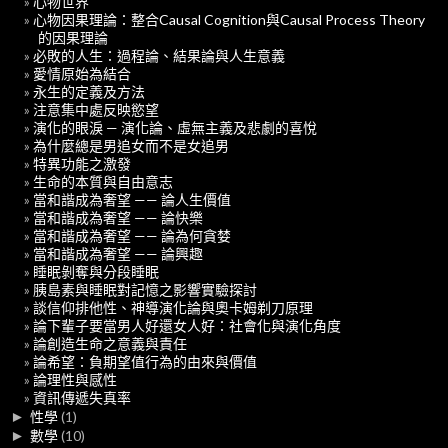
心物世界
心物因果理論：整合Causal Cognition與Causal Process Theory
的因果理論
必敗的人生：過程論、結果論與人生意義
愛情原始為結合
永生的定義及方法
注意集中處反映慾望
演化的眼淚 — 演化論、虛無主義及悲劇的喜悅
為什麼總是男追女而不是女追男
特異功能之激發
生命的本質與自由意志
當和諧成為奢望 —— 論人生價值
當和諧成為奢望 —— 論快樂
當和諧成為奢望 —— 論為何貪婪
當和諧成為奢望 —— 論興趣
睡眠剝奪與分段睡眠
胰島素與睡眠對記憶之影響實驗探討
談信仰排他性、神導演化論與奧卡姆剃刀原理
論下輩子要當男人好還女人好：社會化與演化角度
論創造生命之意義與責任
論希望：負期望值行為的由來與價值
論理性與感性
資訊傳遞失真率
►
性學
(1)
►
數學
(10)