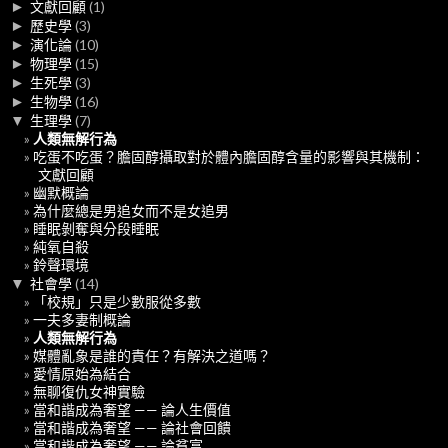
►
文獻回顧
(1)
►
歷史學
(3)
►
演化論
(10)
►
物理學
(15)
►
生死學
(3)
►
生物學
(16)
▼
生理學
(7)
人類無解行為
吃蛋不吃蛋？膽固醇攝取對於體內膽固醇含量的影響與其機制：
文獻回顧
幽默概論
為什麼總是男追女而不是女追男
睡眠剝奪與分段睡眠
純氧自殺
鈴聲環境
▼
社會學
(14)
「校規」只是少數服從多數
一夫多妻制概論
人類無解行為
媒體亂象是誰的責任？有解決之道嗎？
愛情原始為結合
無聊復仇女神實驗
當和諧成為奢望 —— 論人生價值
當和諧成為奢望 —— 論社會回饋
當和諧成為奢望 —— 論貧富