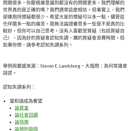
問題很多，你壓根連意識到都沒有的問題更多，我們理解的
世界真的是正確的嗎？我們通常這麼相信。但事實上，我們
卻連抱持懷疑都很少。希望大家的懷疑可以多一點，儘管這
也伴隨多一點的痛苦。我無法論證審思多一些是不是真的比
較好，但你可以自己思考。沒有人喜歡受質疑（包括質疑自
己），因為好的質疑會認知失調，爛的質疑會浪費時間。但
如果你想，請參考認知失調系列。
舉例與靈感來源：Steven E. Landsburg，大哉問：為何常識會
說謊。
認知失調系列：
當和諧成為奢望
論貧富
論社會回饋
論快樂
論規則遊戲