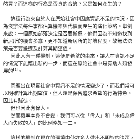
然買？而這樣的行為是否真的合適？又是如何產生的？
這種行為來自於人在原始社會中因應資訊不足的情況，因
為沒辦法每件事都估算機率與代價而產生的演化策略。舉例
來說：一個原始部落決定是否要搬遷，他們因為不知道找到
新居所的機會多寡，更不知道新居所的好壞程度，故無法決
策是否要搬遷及計算其期望值。
因此人有一種機制，這便是希望的由來，讓人在資訊不足
的情況下能踏出新的一步，而這在原始社會中是有助人類發
[1]
展的
。
問題出在現實社會中資訊不足的情況變少了，而我們常可
以明確計算出期望值，但人還是保留追求希望的行為特色。
因此有賭徒。
但也因此有偉人。
然而機率本身不會變，我們可以從「偉人」和「未成為偉
人而失敗的人」的比例略知一二。
這樣的機制在現在的環境中使許多人做出不明智的決策，