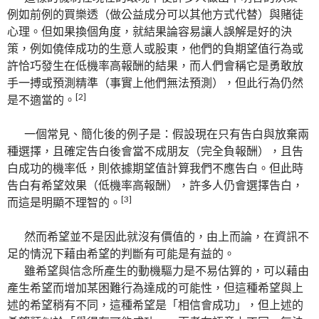
例如前例的買樂透（做公益成分可以其他方式代替）與賭徒
心理。但如果換個角度，就結果論容易讓人誤解是好的決
策，例如僥倖成功的生意人或股東，他們的負期望值行為或
許恰巧發生在低機率高報酬的結果，而人們會稱它是勇敢放
手一搏或預測精準（事實上他們無法預測），但此行為仍然
[2]
是不適當的。
一個常見、簡化後的例子是：假設現在只有告白與放棄兩
種選擇，且確定告白後會當不成朋友（完全負報酬），且告
白成功的機率低，則依據期望值計算我們不應告白。但此時
告白有希望效果（低機率高報酬），許多人仍會選擇告白，
[3]
而這是明顯不理智的。
然而希望並不是因此就沒有價值的，由上而論，在資訊不
足的情況下藉由希望的判斷有可能是有益的。
雖希望與信念所產生的動機驅力是不易估算的，可以藉由
產生希望而增加某困難行為達成的可能性，但這種希望與上
述的希望稍有不同，這種希望是「相信會成功」，但上述的