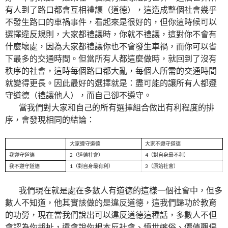
有人到了路口都會互相禮讓（道德），這造成整個社會幾乎
不發生路口的車禍事件，看起來是很好的，但你這時候可以
選擇違反規則，大家都禮讓時，你就不禮讓，這對你不會有
什麼壞處，因為大家都禮讓你也不會發生車禍，而你可以省
下最多的交通時間。但當所有人都這麼做時，就回到了沒有
秩序的社會，這時每個路口都大亂，每個人所需的交通時間
就變得更長。因此最好的選擇就是：盡可能的讓所有人都遵
守道德（禮讓他人），而自己卻不遵守。
當我們對大家和自己的所有選擇組合做出有利程度的排
序，會發現相同的結論：
大家遵守道德
大家不遵守道德
我遵守道德
2（道德社會）
4（對自身最不利）
我不遵守道德
1（對自身最有利）
3（原始社會）
我們現在就是處在多數人有道德的這樣一個社會中，但多
數人不知道，他其實該做的是違反道德，這我們歸功於教育
的功勞，現在當我們說出可以違反道德這種話，多數人不但
會認為你胡扯，還會說你根本反社會、憤世嫉俗、價值觀偏