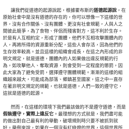
讓我們從道德的起源說起，根據霍布斯的
道德起源說
，在
原始社會中是沒有道德的存在的，你可以想像一下這樣的世
界，沒有合作關係、沒有團體、更沒有社會規範，人與人之
間彼此競爭，為了食物、伴侶而殘害對方，這不利於生存。
於是有人互相約定，形成了團體，他們不互相攻擊團體內的
人，再將所得的資源重新分配，這些人會存活，因為他們的
生存效率較高。並且這樣的組織會成長，在這之內形成的非
明文規定，就是道德，團體內的人如果做出違反規範的行
為，如攻擊他人、奪取資源，則會受到一定程度的懲罰，因
此大家為了避免受罰，選擇遵守團體規範。漸漸的這樣的組
織越來越大，可能成為部落、鄉鎮甚至國家，這之中一直存
在著非明文規定的規範，也就是道德，人們一致的遵守它，
這就是道德的起源。
然而，在這樣的環境下我們最該做的不是遵守道德，而是
假裝遵守，實際上違反它
。最理想的方式就是，我們盡可能
的做出對自己最有利的舉動，破壞規則時只要不被抓到就
好。舉例來說，如果在一個沒有紅綠燈的世界，這個世界所