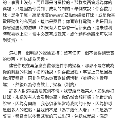
的，事實上沒有，而且那是可操控的。那樣東西會成為你的
興趣，只是因為你受到了成功的制約。舉例來說：你喜歡打
球，是為了贏，贏是獎賞(reward)鼓勵你繼續打球，或是你喜
歡運動後的充實感，這也是獎賞；你喜歡打電動，也是因為
你嘗過勝利的滋味（如果有人在學習一個新東西，還未勝利
時就喜歡上它，當中必定有成就感，或他預料他將來可以得
到獎賞）。
這裡有一個明顯的證據支持：沒有任何一個不會得到獎賞
的東西，可以成為興趣。
儘管你現在再怎麼喜歡做這件事的過程，那都不是它成為
你的興趣的原因。換句話說，你喜歡過程，事實上只是因為
你想要獎賞，因此你認為你喜歡這個活動（並把它叫做興
趣），然後以為你喜歡上了過程（制約）。
許多人對這種說法感到不悅。我曾經問過某人，如果你打
排球，永遠沒有人會看到你贏，你仍然會想打嗎？他肯定的
說會，因為有興趣。我必須承認當時我問的不好，因為排球
是個多人的遊戲，且我們不是「為了給他人看」，而是為了
獎賞，獎賞會以多種感覺的形式出現，包括成就感、滿足