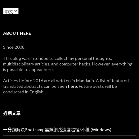
Language
ABOUT HERE
Since 2008.
This blog was intended to collect my personal thoughts,
multidisciplinary articles, and computer hacks. However, everything
is possible to appear here.
Articles before 2016 are all written in Mandarin. A list of featured
translated abstracts can be seen
here
. Future posts will be
conducted in English.
近期文章
一分鐘解決Bootcamp無線網路速度超慢/不穩 (Windows)