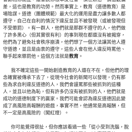
差，這也是教育的功勞。然而事實上，教育（道德教育）是
場陰謀。道德（團體規範）最大化的運用是盡力讓多數人都
遵守，自己在自利的情況下違反並且不被發現（或被發現但
不受懲罰）。有一群人，他們就是那群不遵守的人，他們做
了許多黑心（但其實很有利）的事到現在都還沒有被揭穿，
他們為了避免社會秩序崩潰，他們想了一個方法讓其他人遵
守道德，並且是由衷的遵守，這些人會在他人違反時罵他、
聯手起來懲罰他。這個方法就是
教育
。
我不確定這些一開始創造教育的人還在不在，但他們的理
念確實被傳承下去了，從現今社會的新聞可以發現，仍有那
些為求自利違反道德的人，我們會謾罵那些被抓到的這種
人，並且以他為恥，但有許多仍沒有被抓到的人，他們就是
成功的道德制度下的贏家。我們可能會認為違反道德因此變
成了高風險高報酬的遊戲，事實不然，他通常是高報酬，但
不一定是高風險的（闖紅燈）。
你可能覺得很扯，但你應該看過一些「從小受到洗腦，脫