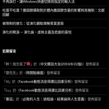
不再誤打，讓Windows快速切換到指定的輸入法
吃蛋不吃蛋？膽固醇攝取對於體內膽固醇含量的影響與其機制：文獻
回顧
被限制的進化：從演化觀點理解貧富差距
演化的眼淚 — 演化論、虛無主義及悲劇的喜悅
近期留言
「
幹！我生氣了
」於〈
中文髒話大全(2010/8/22版)
〉發佈留言
「
康先生
」於〈
時間點線面
〉發佈留言
「
tll
」於〈
Facebook動態消息得讚比因素分析
〉發佈留言
「
Lu
」於〈
Facebook動態消息得讚比因素分析
〉發佈留言
「
番茄
」於〈
必敗的人生：過程論、結果論與人生意義
〉發佈留言