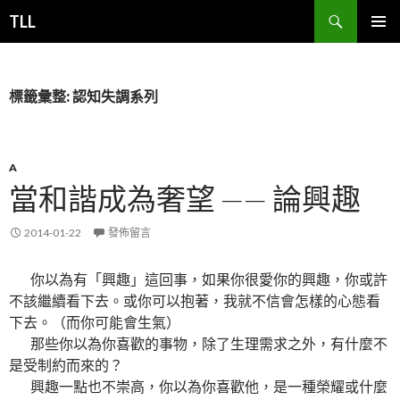
搜
TLL
尋
跳
主要選單
至
主
要
標籤彙整: 認知失調系列
內
容
A
當和諧成為奢望 —— 論興趣
2014-01-22
發佈留言
你以為有「興趣」這回事，如果你很愛你的興趣，你或許
不該繼續看下去。或你可以抱著，我就不信會怎樣的心態看
下去。（而你可能會生氣）
那些你以為你喜歡的事物，除了生理需求之外，有什麼不
是受制約而來的？
興趣一點也不崇高，你以為你喜歡他，是一種榮耀或什麼