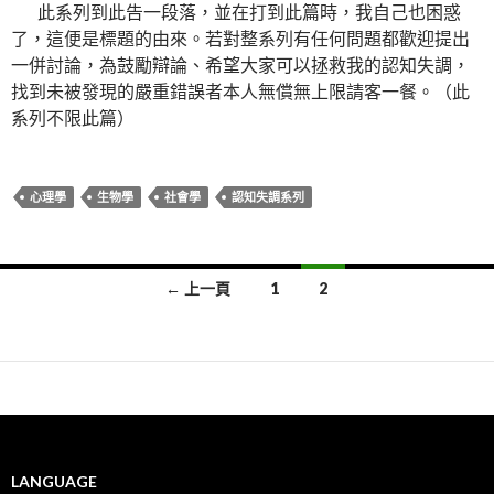
此系列到此告一段落，並在打到此篇時，我自己也困惑
了，這便是標題的由來。若對整系列有任何問題都歡迎提出
一併討論，為鼓勵辯論、希望大家可以拯救我的認知失調，
找到未被發現的嚴重錯誤者本人無償無上限請客一餐。（此
系列不限此篇）
心理學
生物學
社會學
認知失調系列
文
← 上一頁
1
2
章
導
覽
LANGUAGE