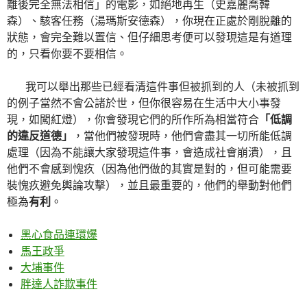
離後完全無法相信」的電影，如絕地再生（史嘉麗喬韓
森）、駭客任務（湯瑪斯安德森），你現在正處於剛脫離的
狀態，會完全難以置信、但仔細思考便可以發現這是有道理
的，只看你要不要相信。
我可以舉出那些已經看清這件事但被抓到的人（未被抓到
的例子當然不會公諸於世，但你很容易在生活中大小事發
現，如闖紅燈），你會發現它們的所作所為相當符合
「低調
的違反道德」
，當他們被發現時，他們會盡其一切所能低調
處理（因為不能讓大家發現這件事，會造成社會崩潰），且
他們不會感到愧疚（因為他們做的其實是對的，但可能需要
裝愧疚避免輿論攻擊），並且最重要的，他們的舉動對他們
極為
有利
。
黑心食品連環爆
馬王政爭
大埔事件
胖達人詐欺事件