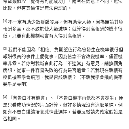
希望類似於「覺得有可能成功」，兩者在語意上不同，無法
比較。但有其價值是無法否認的。
[1]
不一定有助少數群體發展，但有助全人類，因為無論其負
報酬多高，都不致於使人類滅絕；就算得到高報酬的機率很
低，只要有此機制就會有人得到高報酬。
[2]
我們不能因為「相信」負期望值行為會發生在機率很低但
報酬很高的事件上便從事，因為信念不會改變機率，儘管機
率非零。若你對我斷言此行為「不適當」有意見，請換個角
度想，從事一件容易失敗的行為是否適當？若我現在跳樓有
極低機率學會飛翔，我是否該跳樓？（不跳我學會飛的機率
幾乎是零吧）
[3]
「有告白才有機會」、「不告白機率再低都不會發生」便
是只看成功情況的片面計算。但許多情況沒有這麼單純，例
如有不告白繼續培養感情此選擇，若要反駁請先確定假設是
否相同。