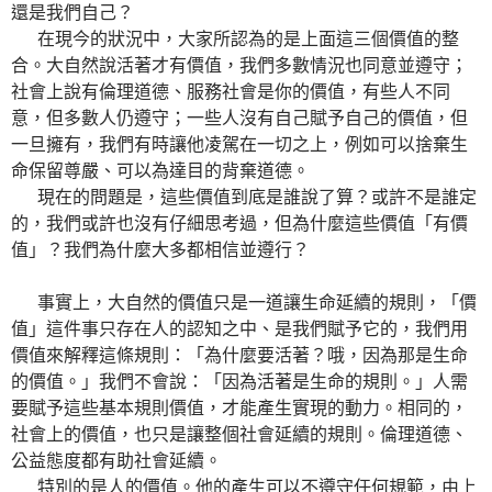
還是我們自己？
在現今的狀況中，大家所認為的是上面這三個價值的整
合。大自然說活著才有價值，我們多數情況也同意並遵守；
社會上說有倫理道德、服務社會是你的價值，有些人不同
意，但多數人仍遵守；一些人沒有自己賦予自己的價值，但
一旦擁有，我們有時讓他凌駕在一切之上，例如可以捨棄生
命保留尊嚴、可以為達目的背棄道德。
現在的問題是，這些價值到底是誰說了算？或許不是誰定
的，我們或許也沒有仔細思考過，但為什麼這些價值「有價
值」？我們為什麼大多都相信並遵行？
事實上，大自然的價值只是一道讓生命延續的規則，「價
值」這件事只存在人的認知之中、是我們賦予它的，我們用
價值來解釋這條規則：「為什麼要活著？哦，因為那是生命
的價值。」我們不會說：「因為活著是生命的規則。」人需
要賦予這些基本規則價值，才能產生實現的動力。相同的，
社會上的價值，也只是讓整個社會延續的規則。倫理道德、
公益態度都有助社會延續。
特別的是人的價值。他的產生可以不遵守任何規範，由上