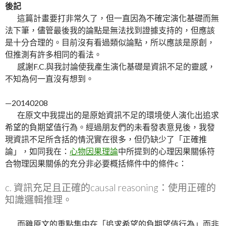
後記
這篇計畫要打非常久了，但一直因為不確定演化基礎而無
法下筆，儘管最後我的論點是無法找到證據支持的，但應該
是十分合理的。目前沒有看過類似論點，所以應該是原創，
但推測有許多相同的看法。
感謝F.C.與我討論使我產生演化基礎是資訊不足的靈感，
不知為何一直沒有想到。
—20140208
在原文中我提出的是原始資訊不足的環境使人演化出追求
希望的負期望值行為。經過朋友們的未看發表意見後，我發
現資訊不足所含括的情況實在很多，但仍缺少了「正確推
論」，如同我在：
心物因果理論
中所提到的心理因果關係符
合物理因果關係的充分非必要概括條件中的條件c：
c. 資訊充足且正確的causal reasoning：使用正確的
知識邏輯推理。
而雖原文的重點集中在「追求希望的負期望值行為」而非