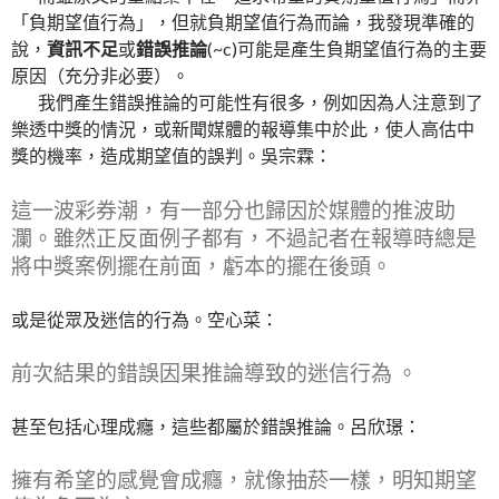
「負期望值行為」，但就負期望值行為而論，我發現準確的
說，
資訊不足
或
錯誤推論
(~c)可能是產生負期望值行為的主要
原因（充分非必要）。
我們產生錯誤推論的可能性有很多，例如因為人注意到了
樂透中獎的情況，或新聞媒體的報導集中於此，使人高估中
獎的機率，造成期望值的誤判。吳宗霖：
這一波彩券潮，有一部分也歸因於媒體的推波助
瀾。雖然正反面例子都有，不過記者在報導時總是
將中獎案例擺在前面，虧本的擺在後頭。
或是從眾及迷信的行為。空心菜：
前次結果的錯誤因果推論導致的迷信行為
。
甚至包括心理成癮，這些都屬於錯誤推論。呂欣璟：
擁有希望的感覺會成癮
，就像抽菸一樣，
明知期望