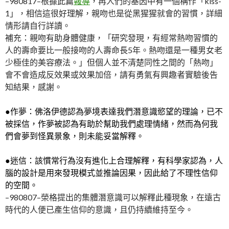
–980817–根據此篇
報導
，再人們的基因中有一個稱作「kiss-
1」，相信這很好理解，親吻也是從黑猩猩就會的習慣，詳細
情形請自行詳讀。
補充：親吻有助身體健康，「研究發現，有經常熱吻習慣的
人的壽命要比一般接吻的人壽命長5年。熱吻還是一種男女老
少極佳的美容療法。」但個人並不清楚同性之間的「熱吻」
會不會造成反效果或效果加倍，請有勇氣有興趣者實驗後告
知結果，感謝。
●作夢：佛洛伊德認為夢境表達我們潛意識慾望的理論，已不
被採信，作夢被認為有助於幫助我們處理情緒，然而為何我
們會夢到怪異景象，則未能妥當解釋。
●迷信：該慣常行為沒有進化上合理解釋，有科學家認為，人
腦的設計是用來發現模式並推論因果，因此給了不理性信仰
的空間。
–980807–榮格提出的集體潛意識可以解釋此種現象，在遠古
時代的人便已產生信仰的意識，且仍持續維持至今。