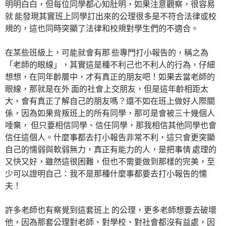
明明白白，但每位同學都心知肚明，如果注意觀察，很容易
就 能發現其實班上同學訂出來的公理很多是不符合法律或校
規的，這也同時突顯了法律和校規對學生們的不適合。
在某些班級上，可能就會有那 些專門打小報告的，稱之為
「老師的眼線」，其實這是種不利己也不利人的行為，仔細
想想，在同年齡層中，才有真正的朋友吧！如果去當老師的
眼線，那就是在外 面的社會上交朋友，但是這年齡相距太
大，會有真正了解自己的朋友嗎？還不如在班上做好人際關
係，因為如果背叛班上的所有同學，那可是會被三十幾個人
唾棄， 但只要相信同學、信任同學，那我相信其他同學也會
信任這個人。什麼事都去打小報告非常不利，這只會更突顯
自己的懦弱與軟弱無力，真正有能力的人，是把事情 處理的
又快又好，雖然這很困難，但也不需要做到那樣的完美，至
少可以證明自己：我不是那種什麼事都要去打小報告的懦
夫！
許多老師也有察覺到這套班上 的公理，更多老師想要去破壞
他，因為那套公理對老師、對學校、對社會都沒有益處，因