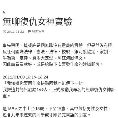
A
無聊復仇女神實驗
2011-01-22
發佈留言
事先聲明，這或許是個無聊沒有意義的實驗，但是並沒有違
反任何國際法律、憲法、法律、校規、銀河系協定、家訓、
牛頓第一定律、費馬大定理、阿茲海默條文。
因此請看看就好，或是給點下次要發什麼的建議即可。
2011/01/08 16:19-16:24
「我知道你要回什麼快點回我才能傳下一封」
我把這封簡訊發給169人，正式啟動我命名的無聊復仇女神計
畫。
這169人之中上至18歲，下至15歲，其中包括男性及女性，
包含九年未連繫的同學或才剛通完電話的朋友。