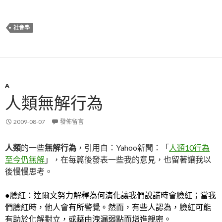
社會學
A
人類無解行為
2009-08-07
發佈留言
人類
的一些
無解行為
，引用自：Yahoo新聞：「
人類10行為
至今仍無解
」，在每篇後發表一些我的意見，也留著讓我以
後慢慢思考。
●臉紅：達爾文努力解釋為何演化讓我們說謊時會臉紅；當我
們臉紅時，他人會有所警覺。然而，有些人認為，臉紅可能
有助於化解對立，或藉由洩漏弱點而增進親密。