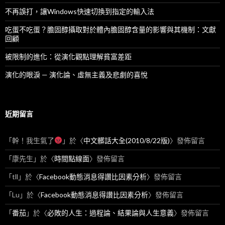
不再誤打，讓Windows快速切換到指定的輸入法
吃蛋不吃蛋？膽固醇攝取對於體內膽固醇含量的影響與其機制：文獻
回顧
被限制的進化：從演化觀點理解貧富差距
演化的眼淚 — 演化論、虛無主義及悲劇的喜悅
近期留言
「
幹！我生氣了
」於〈
中文髒話大全(2010/8/22版)
〉發佈留言
「
康先生
」於〈
時間點線面
〉發佈留言
「
tll
」於〈
Facebook動態消息得讚比因素分析
〉發佈留言
「
Lu
」於〈
Facebook動態消息得讚比因素分析
〉發佈留言
「
番茄
」於〈
必敗的人生：過程論、結果論與人生意義
〉發佈留言