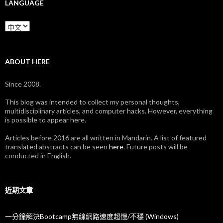
LANGUAGE
Language
ABOUT HERE
Since 2008.
This blog was intended to collect my personal thoughts,
multidisciplinary articles, and computer hacks. However, everything
is possible to appear here.
Articles before 2016 are all written in Mandarin. A list of featured
translated abstracts can be seen
here
. Future posts will be
conducted in English.
近期文章
一分鐘解決Bootcamp無線網路速度超慢/不穩 (Windows)