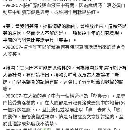
–980807–臉紅應該與血液集中有關，因為說謊時血液必須自
動集中到腦部促進思考，或許副作用就是臉紅。
●笑：當我們笑時，提振情緒的腦內啡會釋放出來，這顯然是
笑的原因，然而令人不解的是，一項長達十年的研究發現，
平庸的言詞竟比笑話更具「笑果」。
–980807–這也許可以解釋為何有時認真講話講出來的會更令
人發笑。
●接吻：其原因不可能是遺傳性的，因為接吻並非遍行於所有
人類社會，有理論指出，接吻與哺乳以及古人為讓孩子斷
奶，而以嘴餵食的記憶有關，這強化了分享唾液與歡愉的關
聯。
–980807–在人類的鼻子中有一個構造稱為「犁鼻器」，是專
門接受費洛蒙的，而在人臉部是分泌費洛蒙最集中的地帶(另
一個好像是腋下)，因此演化或發展出以「鼻」去聞人「臉」
的動作，最後演變成親吻。這是有根據及文章探討過的，至
於此理論成熟度我不清楚。