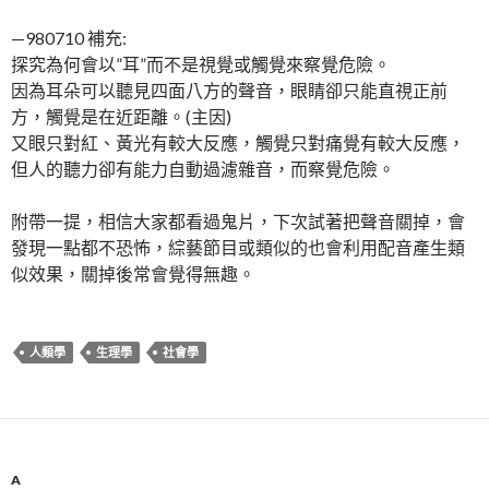
—980710 補充:
探究為何會以”耳”而不是視覺或觸覺來察覺危險。
因為耳朵可以聽見四面八方的聲音，眼睛卻只能直視正前
方，觸覺是在近距離。(主因)
又眼只對紅、黃光有較大反應，觸覺只對痛覺有較大反應，
但人的聽力卻有能力自動過濾雜音，而察覺危險。
附帶一提，相信大家都看過鬼片，下次試著把聲音關掉，會
發現一點都不恐怖，綜藝節目或類似的也會利用配音產生類
似效果，關掉後常會覺得無趣。
人類學
生理學
社會學
A