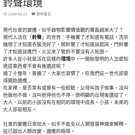
鈴聲環境
2009-06-27
發佈留言
現代社會的變遷，似乎器物影響價值觀的層面越來大了？
現代人活在「
鈴聲
」的世界：手機響了才知道有電話，洗衣
機想了才知道衣服洗好了，鬧鈴響了才知道該起床，門鈴響
了才知道該應門，火災來了警鈴不響沒有人知道。
許多人從小就是活在這樣的
環境
中，一開始發明的人怎麼知
道這東西會不會有後遺症呢？
過了十幾年，普遍了，大家也習慣了，在我們這一世代卻是
得開始適應…
在家裡，是否常有或曾有一些經驗，父母叫孩子做事，沒叫
他做他不做，沒叫他停他也不停，很明顯的出現後遺症了，
大人，以前的小孩沒有在相同的環境中成長，小孩，未來的
大人卻是相反。
社會的變遷日漸加大，似乎不能全以人類發展神速來解釋，
這已超出人類改變、適應的極限。