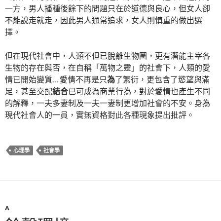
一方，男人播種後餘下的問題只在於道德與良心，但女人卻
不能說走就走，因此男人通常追求，女人則慎重的做出選
擇。
但在現代社會中，人類不但已脫離生物圈，更有潛能主宰各
生物的存在與否，在自稱「萬物之靈」的社會下，人類的愛
情已開始變質… 愛情不再是只
為
了繁衍，更包含了慾望與滿
足，甚至交配
結合
已可成為商業行為，對於愛情也產生不同
的解釋，一夫多妻制及一夫一妻制更增加社會的不安。身為
現代社會人的一員，實無資格對此各種現象提出批評。
心理學
社會學
A