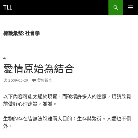
搜
TLL
尋
跳
主要選單
至
主
要
標籤彙整: 社會學
內
容
A
愛情原始為結合
2009-05-29
發佈留言
以下內容可能太過於現實，而破壞許多人的憧憬，煩請欣賞
前做好心理建設，謝謝。
生物的存在皆無法脫離兩大目的：生存與繁衍。人類也不例
外。