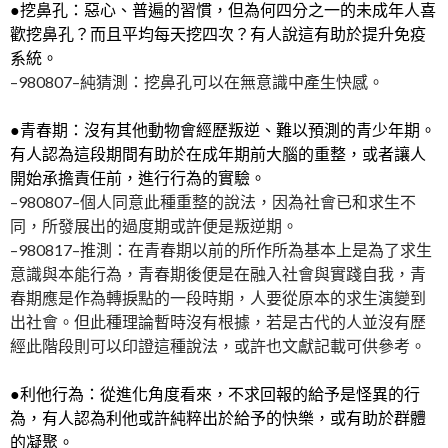
●挖鼻孔：惡心、普遍的習慣，但為何四分之一的未成年人喜
歡挖鼻孔？而且平均每天挖四次？有人說這有助於提升免疫
系統。
–980807–純猜測：挖鼻孔可以在無意識中產生快感。
●青春期：沒有其他動物會經歷叛逆、難以預測的青少年期。
有人認為這段期間有助於在成年期前大腦的重整，或者讓人
開始承擔責任前，進行行為的實驗。
–980807–個人同意此種重整的說法，因為社會已和求生不
同，所發展出的過度期或許便是叛逆期。
–980817–推測：在青春期以前的所作所為基本上是為了求生
意識與本能行為，青春期後便是在融入社會與實踐自我，青
春期應是作為轉捩點的一段時期，人要從原本的求生演變到
出社會。但此種理論暫時沒有根據，若是古代的人並沒有歷
經此階段則可以印證這種說法，或許也文獻記載可供參考。
●利他行為：從進化角度看來，不求回報的給予是怪異的行
為，有人認為利他或許純粹出於給予的快樂，或有助於群體
的凝聚。