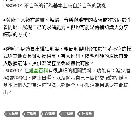
–980807–不自私的行為基本上來自於自私的動機。
●藝術：人類在繪畫、舞蹈、音樂與雕塑的表現或許等同於孔
雀開屏，展現自己的求偶能力。但也可能是傳播知識與分享
經驗的方式。
●體毛：身體長出纖細毛髮，粗硬毛髮則分布於生殖器官的模
式與其他靈長類動物相反，有人推測，陰毛粗硬的原因可能
與散播氣味、提供溫暖甚至免於擦傷有關。
–980807–在
維基百科
有很詳細的相關資料，功能有：減少磨
擦(或撞擊..)、防止日曬、以及顯示自己已做好交配的準備。
基本上個人認為這種說法已經健全，不知道為何還要在此提
出。
人類學
宗教學
心理學
生理學
社會學