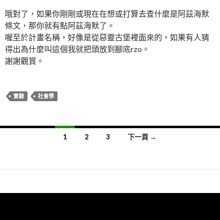
哦對了，如果你剛剛或現在在想或打算去查什麼是阿茲海默
條文，那你就有點阿茲海默了。
喔至於計畫名稱，好像是從惡靈古堡裡面來的，如果有人猜
得出為什麼叫這個我就把頭放到腳底rzo。
謝謝觀賞。
實驗
社會學
文
1
2
3
下一頁 →
章
導
覽