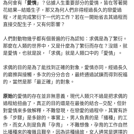
為何會有「
愛情
」？佔據人生重要部分的愛情，皆在等著開
花結果—結婚生子，那又為何人們非得經過長久的戀愛過
程，才能完成繁衍下一代的工作？若在一開始省去其過程而
直接交配生子，又有何影響？
人們對動物幾乎都有個普遍的行為認知：求偶是為了繁衍。
那麼在人類的世界中，又是什麼為了繁衍而存在？沒錯，就
是愛情，也就是說，「求偶」就是人類口中的「愛情」。
求偶的目的是為了能找到正確的對象，愛情亦同，經過長久
的磨擦與接觸，多次的分分合合，最終通過試鍊而得到祝福
的，當然是那「最正確」的對象。
原始
的愛情的存在並非無意義，現代人類只不過是把求偶的
過程給扭曲了，真正的目的還是在最後的結合—交配，但針
對愛情來多做解釋，不難發現，在戀愛的過程中，其實有許
多「步驟」是多餘的。事實上，男人負責的是「播種」的工
作，而女人則是負責「孕育」，不難想像，孕育的工作自然
比播種來的複雜且艱辛，因為這種緣故，女人通常是選擇的