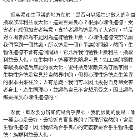
但容易產生爭議的地方在於：是否可以犧牲少數人的利益
換取族群利益最大化，這是否是良心？根據心理性道德，受
害者有感但加害者無意，支持者認為這是為了大家好，持反
對立場者認為不能因為這樣犧牲少數，心理性道德沒辦法讓
我們得到一個共識，所以這是一個有爭議的問題。然而，生
物性道德不會有這個問題，它允許我們犧牲少數利益，換取
利益最大化。在生物中，這種現象隨處可見：如工蟻的犧牲
奉獻換取蟻后產能的最大化、蜜蜂捨身禦敵只為守護家園。
生物性道德是常見於自然界中的，但與心理性道德產生差異
的根本由來在於：人有意識。我們可以因此投射自身到受害
者身上、產生同理心，並認為自己不會想承受之，因此認為
那是違反心理性道德的。
然而，既然要分辨如何是合乎良心，我們該問的便是：哪
一種良心是最好、最接近真實世界的？而理所當然的，會是
生物性道德，因此我認為合乎良心的定義就是合乎生物性道
德：族群利益最大化。