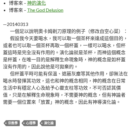
博客來 –
神的演化
博客來 –
The God Delusion
—20140313
一個足以說明奧卡姆剃刀原理的例子（修改自空心菜）：
假設我今天要喝水，我可以取一個茶杯來達成這個目的，
或者也可以取一個茶杯再取一個杯蓋，一樣可以喝水，但杯
蓋這時是完全沒有作用的。演化論就是茶杯，而神這個概念
是杯蓋，在唯一目的是解釋生命現象時，神的概念是如杯蓋
沒有作用的，因此說他是可拋棄的。
但杯蓋平時可能有保溫、遮蔽灰塵等其他作用，卻無法在
喝水時發揮其功效，這也和神的概念相同，神的概念在日常
生活中有穩定人心及給予心靈支柱等功效，不可否認其價
值，只是在解釋生命現象時，不需要神的概念，但有神論者
需要一個位置來「放置」神的概念，因此有神導演化論。
宗教學
心理學
演化論