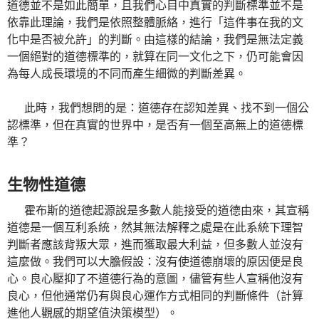
道德並不是如此簡單，且我們心目中真實的判斷標準並不是
依靠此理論，我們是依照整體脈絡，進行「這件事在我的文
化中是否被允許」的判斷。由這樣的結論，我們是無法定義
一個絕對的道德標準的，就算在同一文化之下，仍可能會因
為每人成長環境的不同而產生細微的判斷差異。
此時，我們想問的是：道德存在認知差異、找不到一個公
認標準，但在真實的世界中，是否有一個至高無上的道德標
準？
生物性道德
霍布斯的道德起源說是多數人能接受的道德由來，其宣稱
道德是一個互利系統，然其無法解釋之處是在此系統下理智
判斷者應該背叛大眾，進而獲取最大利益，但多數人並沒有
這麼做。我們可以大膽假設：沒有使道德崩壞的原因便是良
心。良心壓抑了不道德行為的意圖，儘管有些人宣稱他沒有
良心，但他通常仍有與良心運作方式相同的判斷條件（計算
進他人觀感的期望值決策模型）。