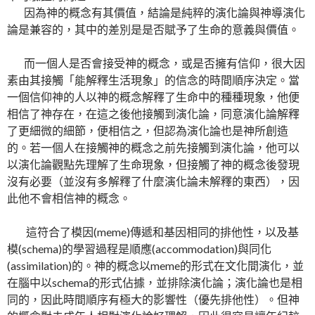
因為神的概念有其價值，結論是純粹的演化論與神導演化
論是兼容的，其中的差別是是否賦予了生命的意義與價值。
而一個人是否會接受神的概念，或是否擁有信仰，很大因
素由其接觸「能解釋生活現象」的信念的時間順序決定。當
一個信仰神的人以神的概念解釋了生命中的種種現象，他便
相信了神存在，在這之後他接觸到演化論，同意演化論解釋
了更細微的細節，便相信之，但認為演化論也是神所創造
的。若一個人在接觸神的概念之前先接觸到演化論，他可以
以演化論觀點先理解了生命現象，但接觸了神的概念後發現
沒有必要（並沒有多解釋了什麼演化論未解釋的東西），因
此他不會相信神的概念。
這符合了模因(meme)傳遞和基因相同的排他性，以及基
模(schema)的學習過程是順應(accommodation)與同化
(assimilation)的。神的概念以meme的形式在文化間演化，並
在腦中以schema的形式佔據，並排除演化論；演化論也是相
同的，因此時間順序有極大的影響性（優先排他性）。但神