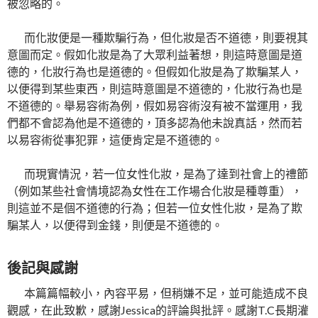
被忽略的。
而化妝便是一種欺騙行為，但化妝是否不道德，則要視其
意圖而定。假如化妝是為了大眾利益著想，則這時意圖是道
德的，化妝行為也是道德的。但假如化妝是為了欺騙某人，
以便得到某些東西，則這時意圖是不道德的，化妝行為也是
不道德的。舉易容術為例，假如易容術沒有被不當運用，我
們都不會認為他是不道德的，頂多認為他未說真話，然而若
以易容術從事犯罪，這便肯定是不道德的。
而現實情況，若一位女性化妝，是為了達到社會上的禮節
（例如某些社會情境認為女性在工作場合化妝是種尊重），
則這並不是個不道德的行為；但若一位女性化妝，是為了欺
騙某人，以便得到金錢，則便是不道德的。
後記與感謝
本篇篇幅較小，內容平易，但稍嫌不足，並可能造成不良
觀感，在此致歉，感謝Jessica的評論與批評。感謝T.C長期灌