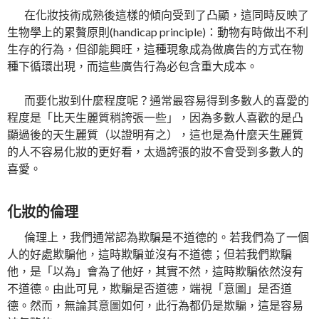
在化妝技術成熟後這樣的傾向受到了凸顯，這同時反映了
生物學上的累贅原則(handicap principle)：動物有時做出不利
生存的行為，但卻能興旺，這種現象成為做廣告的方式在物
種下循環出現，而這些廣告行為必包含重大成本。
而要化妝到什麼程度呢？通常最容易得到多數人的喜愛的
程度是「比天生麗質稍誇張一些」，因為多數人喜歡的是凸
顯過後的天生麗質（以證明有之），這也是為什麼天生麗質
的人不容易化妝的更好看，太過誇張的妝不會受到多數人的
喜愛。
化妝的倫理
倫理上，我們通常認為欺騙是不道德的。若我們為了一個
人的好處欺騙他，這時欺騙並沒有不道德；但若我們欺騙
他，是「以為」會為了他好，其實不然，這時欺騙依然沒有
不道德。由此可見，欺騙是否道德，端視「意圖」是否道
德。然而，無論其意圖如何，此行為都仍是欺騙，這是容易