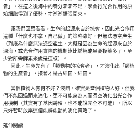
者」，在這之後海中的養分漸漸不足，學會行光合作用的原
始細胞得到了優勢，才漸漸擴張開來。
讓我們回頭看看，生命的起源來自於掠奪，因此光合作用
這種「什麼也不拿，自己做」的策略雖好，但無法憑空產生
（到底為什麼無法憑空產生，大概是因為生命的起源來自於
深海，或光合作用實際的機制遠比燃燒能量要複雜多了，至
少對所需酵素來說是這樣）。
因此，生命先有了「類動物的掠奪者」，才演化出「類植
物的生產者」，接著才是古細菌、細菌。
當個植物人有何不好？沒錯，確實是當個植物人好，但我
們不能回過頭來演化，更不可能身為人而憑空演化出光合作
用機制（其實有了基因轉殖，也不能說完全不可能），所以
只好暫時放棄這個能靜能動的演化策略了。
延伸閱讀