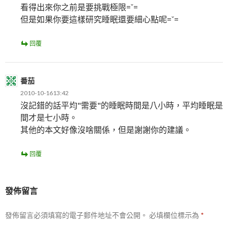
看得出來你之前是要挑戰極限=ˇ=
但是如果你要這樣研究睡眠還要細心點呢=ˇ=
回覆
番茄
2010-10-1613:42
沒記錯的話平均"需要"的睡眠時間是八小時，平均睡眠是
間才是七小時。
其他的本文好像沒啥關係，但是謝謝你的建議。
回覆
發佈留言
發佈留言必須填寫的電子郵件地址不會公開。
必填欄位標示為
*