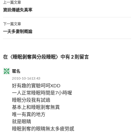
文
上一篇文章
章
資訊傳遞失真率
導
下一篇文章
覽
一夫多妻制概論
在〈睡眠剝奪與分段睡眠〉中有 2 則留言
匿名
2010-10-1613:43
好有趣的實驗呵呵XDD
一人正常睡眠時間是7小時喔
睡眠分段我有試過
基本上和睡眠剝奪無異
唯一有異的地方
就是眼睛
睡眠剝奪的眼睛無太多疲勞感