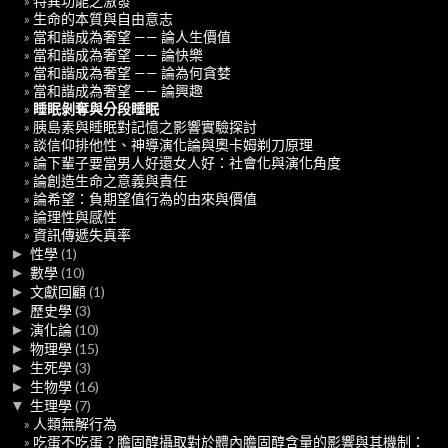
特異功能之激發
生命的本質與自由意志
當和諧成為奢望 —— 論人生價值
當和諧成為奢望 —— 論快樂
當和諧成為奢望 —— 論為何貪婪
當和諧成為奢望 —— 論興趣
睡眠剝奪與分段睡眠
胰島素與睡眠對記憶之影響實驗探討
談信仰排他性、神導演化論與奧卡姆剃刀原理
論下輩子要當男人好還女人好：社會化與演化角度
論創造生命之意義與責任
論希望：負期望值行為的由來與價值
論理性與感性
資訊傳遞失真率
►
性學
(1)
►
數學
(10)
►
文獻回顧
(1)
►
歷史學
(3)
►
演化論
(10)
►
物理學
(15)
►
生死學
(3)
►
生物學
(16)
▼
生理學
(7)
人類無解行為
吃蛋不吃蛋？膽固醇攝取對於體內膽固醇含量的影響與其機制：