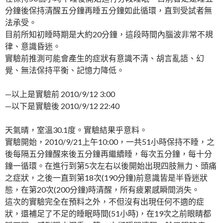
分鐘後保持清醒五分鐘再睡五分鐘如此循環，直到受試者無
法承受。
目前所知初睡時期是大約20分鐘，這段時間內腦波非常不規
律、意識昏迷。
實驗前推測可能會產生的症狀有意識不清、胡言亂語、幻
覺、無法保持平衡、記憶力降低。
—以上是實驗前 2010/9/12 3:00
—以下是實驗後 2010/9/12 22:40
天氣晴，室溫30.1度。實驗結果乎意料。
實驗開始，2010/9/21上午10:00，一共51小時保持不睡，之
後每隔五分鐘醒來後五分鐘再繼續睡，每次五分鐘，每十分
鐘一循環。在進行到第5次左右以後開始出現四肢無力、頭痛
之症狀，之後一直到第18次(190分鐘)前意識皆是半昏迷狀
態，在第20次(200分鐘)時清醒，所有疲累感瞬間消失。
這次的實驗完全在預料之外，不但沒有出現任何不適的症
狀，還補足了不足的睡眠時間(51小時)，在19次之前眼睛都