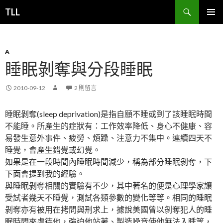
搜
TLL
尋
跳
主要選單
至
主
要
A
內
睡眠剝奪與分段睡眠
容
2010-09-12
2 則留言
睡眠剝奪(sleep deprivation)是指自願不睡或到了該睡眠時間
不能睡。所產生的症狀有：工作效率降低、身心不健康、容
易發生意外事件、疲勞、煩躁、注意力不集中。連續四天不
睡覺，會產生錯覺或幻覺。
如果是在一段時間內睡眠時間減少，稱為部分睡眠剝奪，下
下面會提到我的經驗。
與睡眠剝奪相關的實驗有不少，其中著名的便是心理學家讓
受試者幾天不睡覺，測試各類參數的變化等等。相同的睡眠
剝奪亦有被用在拷問與刑求上，據說美國曾以剝奪犯人的睡
眠時間來虐待他，強迫他站著、製造噪音使他無法入睡等，