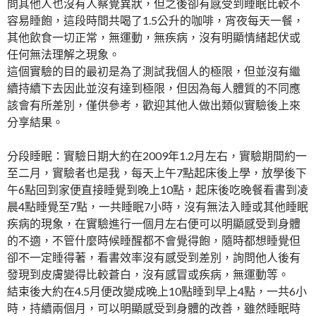
問其他人也沒有人察覺異狀，但之後卻有感受到睡眠比較不
容易睡飽，這段時間共喝了1.5公升的咖啡，宵夜每天一餐，
其他飲食一切正常，無運動，無疾病，沒有明顯情緒起伏或
任何無法理解之現象。
這個實驗的目的最初是為了測試我個人的極限，但並沒有繼
續持續下去因此並沒有達到極限，但因為每人體質的不同應
該會有所差別，僅供參考，歡迎其他人做出類似實驗後上來
分享結果。
分段睡眠：實驗日期大約在2009年1.2月左右，實驗期間約一
至二月，實驗者也是我，每天上午7點起床後上學，放學後下
午6點回到家便直接睡覺到晚上10點，起床後吃晚餐看書到凌
晨4點睡覺至7點，一共睡眠7小時，沒有無法入睡或其他睡眠
疾病的現象，在實驗進行一個月左右便可以明顯感受到身體
的不適，不管什麼時候睡醒都不會覺得飽，隨時都想睡覺但
卻不一定睡得著，看書效率沒有感受到差別，詢問他人後有
發現到皮膚變得比較蒼白，沒有感冒或疾病，無運動等。
結束後大約在4.5月便改變成晚上10點睡到早上4點，一共6小
時，持續兩個月，可以明顯感受到身體的改善，雖然睡眠時