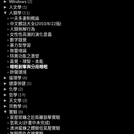
►
Windows
(2)
►
人文學
(1)
▼
人類學
(11)
一夫多妻制概論
中文髒話大全(2010/8/22版)
人類無解行為
女性性高潮的演化意義
數字錯覺
暴力型學習
無靈魂論
特異功能之激發
直覺、理智、本能
睡眠剝奪與分段睡眠
鈴聲環境
►
倫理學
(6)
►
健康保健
(1)
►
化學
(2)
►
哲學
(19)
►
天文學
(3)
►
宗教學
(6)
▼
實驗
(8)
家屋斑蠊之近距離狙擊實驗
氫氧火(計畫中未完成)
澳洲蜚蠊之體驗低氣壓實驗
無聊復仇女神實驗