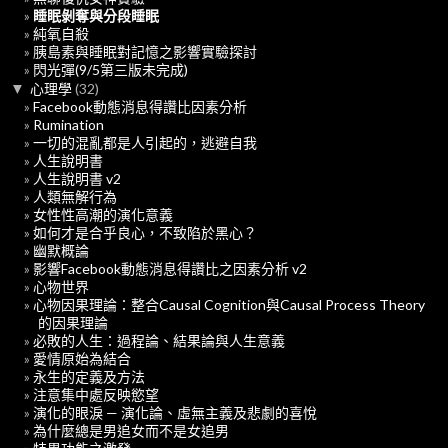
睡眠剝奪與分段睡眠
純氧自殺
胰島素與睡眠對記憶之影響實驗探討
閃光彈(9/5第三版未完成)
▼
心理學
(32)
Facebook動態消息得讚比因素分析
Rumination
一切的混亂都是人引起的，逃避自我
人生說明書
人生說明書 v2
人類無解行為
女性性高潮的演化意義
如何才是合乎良心，不致陷於黑心？
幽默概論
影響Facebook動態消息得讚比之因素分析 v2
心物世界
心物因果理論：整合Causal Cognition與Causal Process Theory
的因果理論
必敗的人生：過程論、結果論與人生意義
愛情原始為結合
永生的定義及方法
注意集中處反映慾望
演化的眼淚 — 演化論、虛無主義及悲劇的喜悅
為什麼總是男追女而不是女追男