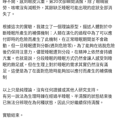
睜不開、感到眼皮沉重，第20次卻瞬間清醒，除了眼睛疲
勞、咳嗽沒有減輕外，其餘缺乏睡眠可能出現的症狀全部消
失了。
根據這次的實驗，我建立了一個理論原型，描述人體對於中
斷睡眠所產生的補償機制：人類在演化的過程中為了可以應
付即時的危險而產生了此機制，在正常睡眠期間並不會啟
動，但一旦睡眠遭到分斷(遇到危險等)，為了能夠在逃脫危險
後仍保持注意力，儘管睡眠遭到分段，在精神上依然會持續
亢奮。也就是說，分段睡眠的睡眠方式仍然會讓人感受到睡
眠的飽足感，但在生理上對於睡眠的需求其實仍然沒有滿
足，這便是為了在面對危險時能夠加以應付而產生的補償機
制
以上只是純理論，沒有任何證據或其他人研究支持。
有另一說法為生理時鐘在經過半睡眠、半清醒的狀態結束後
已無法分辨現在為何種狀態，因此只好繼續保持清醒。
實驗結束。