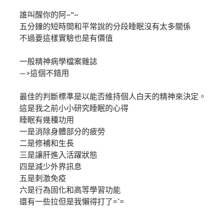
誰叫醒你的阿~"~
五分鐘的短時間和平常說的分段睡眠沒有太多關係
不過要這樣實驗也是有價值
一般精神病學檔案雜誌
—>這個不錯用
最佳的判斷標準是以能否維持個人白天的精神來決定。
這是我之前小小研究睡眠的心得
睡眠有幾種功用
一是消除身體部分的疲勞
二是修補和生長
三是讓肝進入活躍狀態
四是減少外界訊息
五是刺激免疫
六是行為固化和高等學習功能
還有一些拉但是我懶得打了=ˇ=