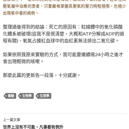
壓氧艙中
治療的患者，只要嚴格掌握高壓氧的壓力時程極限，也極少
出現氧
中毒的病例。
整理過後得到的結論：死亡的原因有：粒線體中的氧化磷酸
化體系被破壞(這我不是很清楚，大概和ATP分解成ADP的過
程有關)、氧氣占據紅血球中的血紅素無法排出二氧化碳。
如果依照我原來實驗的方式，我可能要連續吸24小時之後才
會出現輕微的咳嗽。
那麼此篇的更新告一段落，十分感謝。
實驗
生物學
生理學
文
上一篇文章
章
世界上沒有不可能，凡事都有例外