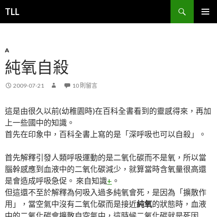
搜
TLL
尋
跳
主要選單
至
主
要
A
內
純氧自殺
容
2009-07-21
10 則留言
這是由很久以前(幼稚園時)在百科全書看到的靈感得來，再加
上一些國中的知識。
首先在印象中，百科全書上寫的是「深呼吸也可以自殺」。
首先解釋引發人類呼吸運動的是二氧化碳而不是氧，所以當
腦幹感應到血液中的二氧化碳減少，就算當時含氧量很高還
是會造成呼吸急促。 來自知識
+
。
但這還不至於解釋為何吸入過多純氧會死，是因為「擴散作
用」，當空氣中沒有二氧化碳而是接近
純氧
的狀態時，血液
中的二氧化碳會擴散自空氣中，這時候二氧化碳就是死因