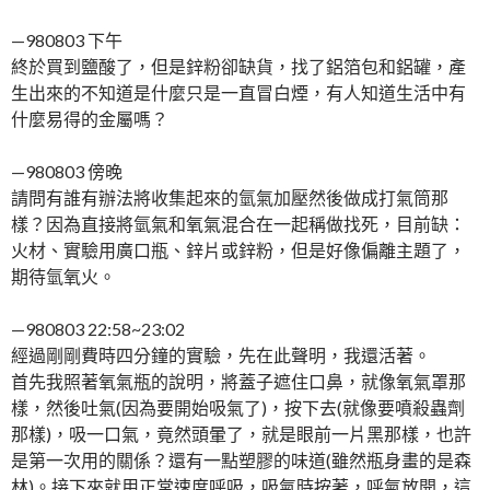
—980803 下午
終於買到鹽酸了，但是鋅粉卻缺貨，找了鋁箔包和鋁罐，產
生出來的不知道是什麼只是一直冒白煙，有人知道生活中有
什麼易得的金屬嗎？
—980803 傍晚
請問有誰有辦法將收集起來的氫氣加壓然後做成打氣筒那
樣？因為直接將氫氣和氧氣混合在一起稱做找死，目前缺：
火材、實驗用廣口瓶、鋅片或鋅粉，但是好像偏離主題了，
期待氫氧火。
—980803 22:58~23:02
經過剛剛費時四分鐘的實驗，先在此聲明，我還活著。
首先我照著氧氣瓶的說明，將蓋子遮住口鼻，就像氧氣罩那
樣，然後吐氣(因為要開始吸氣了)，按下去(就像要噴殺蟲劑
那樣)，吸一口氣，竟然頭暈了，就是眼前一片黑那樣，也許
是第一次用的關係？還有一點塑膠的味道(雖然瓶身畫的是森
林)。接下來就用正常速度呼吸，吸氣時按著，呼氣放開，這