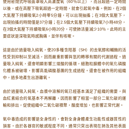
使用密閉式呼吸面罩吸入高濃度氧（
60
％以上），而且超過一定時間
以後，或在高壓
下吸氧
超過一定時間，就會
引起氧
中毒。例如，在
2
個
大氣壓下
持續吸氧
2
小時
零
5
分鐘，可以出現抽搐；在
3
個大氣壓下，
出現拍
搐
的時間僅是
37
分鐘；在
2.5
個大氣壓下
持續吸氧
7
小時
48
分
，
在
3
個大氣壓下
持續吸氧
6
小時
20
分
，可使肺活量減少
10
％，此時的主
要症狀是深吸氣
時感胸痛
，並伴有咳嗽。
這是由於過量吸入純氧，使
20
多種含羥基（
SH
）的去氧
醇和輔酶
的活
性受到抑制以至滅活，因而嚴重影響與氫的轉移有關的代謝過程。過
量吸入純氧，還會明顯影響三
焌
酸的循環，細胞粒腺體中的氧化磷酸
化體系被破壞，影響高能
磷酸基團的
生成過程。還會在被作用的組織
中，過多地產生出
游離氧。
由於過量吸入純氧，血漿中溶解的氧已經基本滿足了組織的需要，與
血紅素結合的氧基本不再解離，因而影響了相當一部分二氧化碳的運
輸和排出，促使組織中二氧化碳積聚，酸度增加，也影響正常代謝。
氧中毒
造成的影響是全身性的，會對全身身體產生功能
性或器質
性的
損害。由於各器官的敏感程度不同，通常只突出表現在肺及其他表面