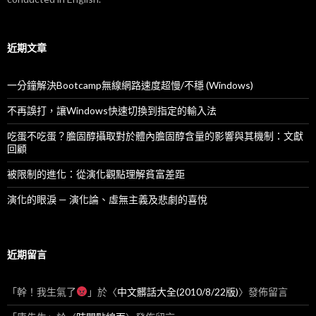
近期文章
一分鐘解決Bootcamp無線網路速度超慢/不穩 (Windows)
不再誤打，讓Windows快速切換到指定的輸入法
吃蛋不吃蛋？膽固醇攝取對於體內膽固醇含量的影響與其機制：文獻
回顧
被限制的進化：從演化觀點理解貧富差距
演化的眼淚 — 演化論、虛無主義及悲劇的喜悅
近期留言
「
幹！我生氣了
」於〈
中文髒話大全(2010/8/22版)
〉發佈留言