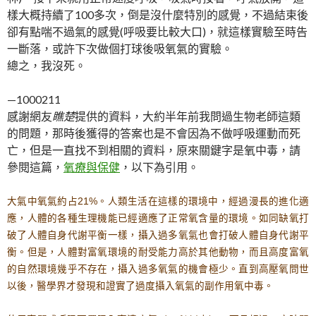
樣大概持續了100多次，倒是沒什麼特別的感覺，不過結束後
卻有點喘不過氣的感覺(呼吸要比較大口)，就這樣實驗至時告
一斷落，或許下次做個打球後吸氧氣的實驗。
總之，我沒死。
—1000211
感謝網友
瞧楚
提供的資料，大約半年前我問過生物老師這類
的問題，那時後獲得的答案也是不會因為不做呼吸運動而死
亡，但是一直找不到相關的資料，原來關鍵字是氧中毒，請
參閱這篇，
氧療與保健
，以下為引用。
大氣中氧氣約占
21%
。人類生活在這樣的環境中，經過漫長的進化適
應，人體的各種生理機能已經適應了
正常氧
含量的環境。如同缺氧打
破了人體自身代謝平衡一樣，攝入過多氧氣也會打破人體自身代謝平
衡。但是，人體
對富氧環境
的耐受能力高於其他動物，而且
高度富氧
的
自然環境幾乎不存在，攝入過多氧氣的機會極少。直到高壓氧問世
以後，醫學界才發現和證實了過度攝入氧氣的副作用氧中毒。