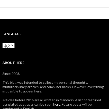
LANGUAGE
Language
ABOUT HERE
Since 2008.
This blog was intended to collect my personal thoughts,
multidisciplinary articles, and computer hacks. However, everything
is possible to appear here.
Articles before 2016 are all written in Mandarin. A list of featured
translated abstracts can be seen
here
. Future posts will be
conducted in English.