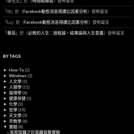
「
康先生
」於〈
時間點線面
〉發佈留言
「
tll
」於〈
Facebook動態消息得讚比因素分析
〉發佈留言
「
Lu
」於〈
Facebook動態消息得讚比因素分析
〉發佈留言
「
番茄
」於〈
必敗的人生：過程論、結果論與人生意義
〉發佈留言
BY TAGS
►
How-To
(2)
►
Windows
(2)
►
人文學
(1)
►
人類學
(11)
►
倫理學
(6)
►
健康保健
(1)
►
化學
(2)
►
哲學
(19)
►
天文學
(3)
►
宗教學
(6)
▼
實驗
(8)
家屋斑蠊之近距離狙擊實驗