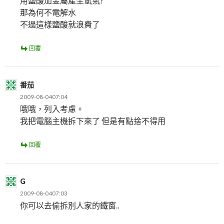
用鹽酸加金屬產生氫氣?
那為何不電解水
不過這樣鹽酸就浪費了
回覆
番茄
2009-08-0407:04
哦哦，列入考慮。
我把電腦主機拆下來了 但是有點捨不得用
回覆
G
2009-08-0407:03
你可以去偷拆別人家的鐵窗..