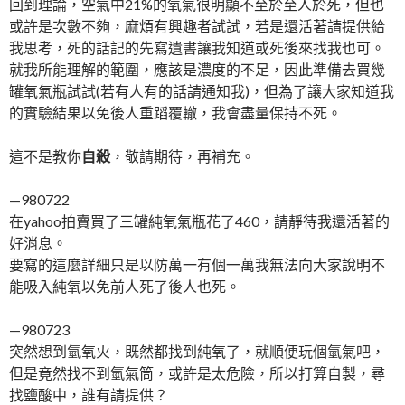
回到理論，空氣中21%的氧氣很明顯不至於至人於死，但也
或許是次數不夠，麻煩有興趣者試試，若是還活著請提供給
我思考，死的話記的先寫遺書讓我知道或死後來找我也可。
就我所能理解的範圍，應該是濃度的不足，因此準備去買幾
罐氧氣瓶試試(若有人有的話請通知我)，但為了讓大家知道我
的實驗結果以免後人重蹈覆轍，我會盡量保持不死。
這不是教你
自殺
，敬請期待，再補充。
—980722
在yahoo拍賣買了三罐純氧氣瓶花了460，請靜待我還活著的
好消息。
要寫的這麼詳細只是以防萬一有個一萬我無法向大家說明不
能吸入純氧以免前人死了後人也死。
—980723
突然想到氫氧火，既然都找到純氧了，就順便玩個氫氣吧，
但是竟然找不到氫氣筒，或許是太危險，所以打算自製，尋
找鹽酸中，誰有請提供？