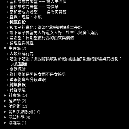
當和諧成為奢望 —— 論人生價值
當和諧成為奢望 —— 論快樂
當和諧成為奢望 —— 論為何貪婪
直覺、理智、本能
純氧自殺
被限制的進化：從演化觀點理解貧富差距
論下輩子要當男人好還女人好：社會化與演化角度
論希望：負期望值行為的由來與價值
論理性與感性
▼
生理學
(7)
人類無解行為
吃蛋不吃蛋？膽固醇攝取對於體內膽固醇含量的影響與其機制：
文獻回顧
幽默概論
為什麼總是男追女而不是女追男
睡眠剝奪與分段睡眠
純氧自殺
鈴聲環境
►
社會學
(14)
►
經濟學
(2)
►
詭辯術
(11)
►
認知失調系列
(10)
►
認知科學
(4)
►
陰謀論
(1)