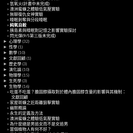
氫氧火(計畫中未完成)
澳洲蜚蠊之體驗低氣壓實驗
無聊復仇女神實驗
睡眠剝奪與分段睡眠
純氧自殺
胰島素與睡眠對記憶之影響實驗探討
閃光彈(9/5第三版未完成)
►
心理學
(32)
►
性學
(1)
►
數學
(10)
►
文獻回顧
(1)
►
歷史學
(3)
►
演化論
(10)
►
物理學
(15)
►
生死學
(3)
▼
生物學
(16)
吃蛋不吃蛋？膽固醇攝取對於體內膽固醇含量的影響與其機制：
文獻回顧
家屋斑蠊之近距離狙擊實驗
幽默概論
永生的定義及方法
澳洲蜚蠊之體驗低氣壓實驗
為什麼總是男追女而不是女追男
當個植物人有何不好？