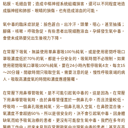
粘膜、毛細血管；造成中樞神經系統組織損害，還可以不同程度地造
成腦神經和肺部、眼睛的損傷，也有造成溶血的可能。
氧中毒
的臨床症狀是：臉色蒼白，出冷汗，頭暈、噁心，甚至抽搐；
腳痛，咳嗽，呼吸急促。有些患者出現細胞溶血。孕婦
發生氧
中毒，
會使未成熟嬰兒出生後視力下降。
在
常壓下吸氧，
無論使用單鼻塞吸
100
％純氧，或是使用密閉呼吸口
罩吸濃度低於
70
％的氧，都是十分安全的，
吸氧時間
不必限制。如果
使用
密閉吸氧口罩
吸
100
％純氧，要在
24
小時內暫停
吸氧
4
次
，每次
15
～
20
分鐘，間歇時間只吸取空氣。需要注意的是，慢性呼吸衰竭的病
人，吸取高濃度氧的時間和濃度應遵醫囑。
在
常壓下用鼻導管吸氧，
是不可能
引起氧
中毒的。這是因為，在
常壓
下用鼻導管吸氧時
，由於
鼻導管僅置於
一側鼻孔中，而且流量較低。
呼吸時，一個鼻孔吸進純氧，另一個鼻孔吸入空氣，在鼻腔混合
後，
氧濃度
不會超過
50
％，所以是很安全的，決不會
引起氧
中毒。因身體
缺氧而
給予吸氧治療
的患者，更沒有可能
發生氧
中毒。我們在多年的
醫療工作中，從來未見到在
常壓吸氧中出現氧
中毒的患者；甚至在
高