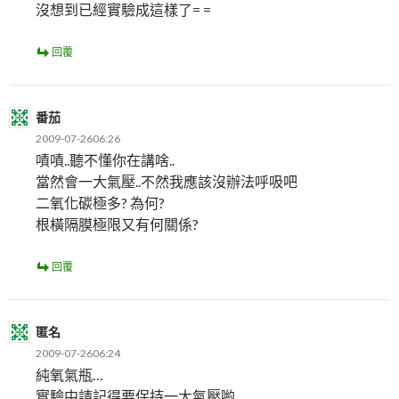
沒想到已經實驗成這樣了= =
回覆
番茄
2009-07-2606:26
嘖嘖..聽不懂你在講啥..
當然會一大氣壓..不然我應該沒辦法呼吸吧
二氧化碳極多? 為何?
根橫隔膜極限又有何關係?
回覆
匿名
2009-07-2606:24
純氧氣瓶…
實驗中請記得要保持一大氣壓喲…