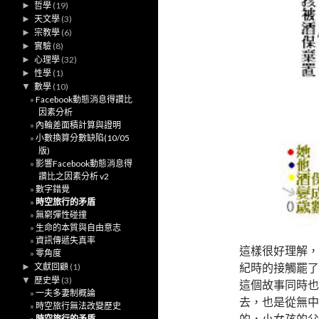
►
哲學
(19)
►
天文學
(3)
►
宗教學
(6)
►
實驗
(8)
►
心理學
(32)
►
性學
(1)
▼
數學
(10)
Facebook動態消息得讚比
因素分析
內輪差面積計算與證明
小數換算分數缺陷(10/05
版)
影響Facebook動態消息得
讚比之因素分析 v2
數字錯覺
時空旅行的矛盾
無窮彈性碰撞
生命的本質與自由意志
資訊傳遞失真率
這樣很好理解，
零角度
紀時的接觸罷了
►
文獻回顧
(1)
▼
歷史學
(3)
這個故事同時也
一夫多妻制概論
去，也是從無中
時空旅行無法改變歷史
的，小女孩的父
時空旅行的矛盾