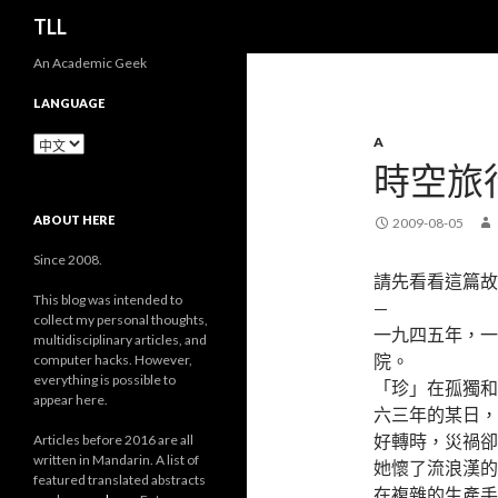
搜
TLL
尋
An Academic Geek
LANGUAGE
Language
A
時空旅
ABOUT HERE
2009-08-05
Since 2008.
請先看看這篇故
This blog was intended to
—
collect my personal thoughts,
一九四五年，一
multidisciplinary articles, and
院。
computer hacks. However,
everything is possible to
「珍」在孤獨和
appear here.
六三年的某日，
好轉時，災禍卻
Articles before 2016 are all
written in Mandarin. A list of
她懷了流浪漢的
featured translated abstracts
在複雜的生產手