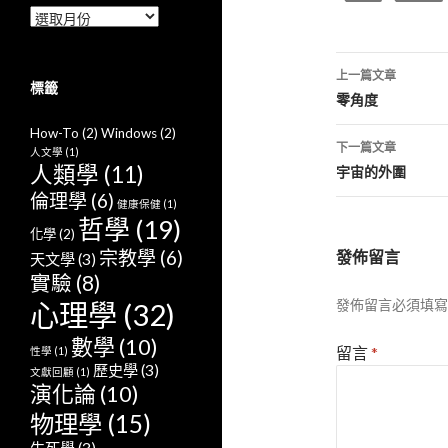
Archives
文
上一篇文章
標籤
章
零角度
導
How-To
(2)
Windows
(2)
下一篇文章
人文學
(1)
覽
人類學
(11)
宇宙的外圍
倫理學
(6)
健康保健
(1)
哲學
(19)
化學
(2)
宗教學
(6)
發佈留言
天文學
(3)
實驗
(8)
發佈留言必須填寫
心理學
(32)
數學
(10)
留言
*
性學
(1)
歷史學
(3)
文獻回顧
(1)
演化論
(10)
物理學
(15)