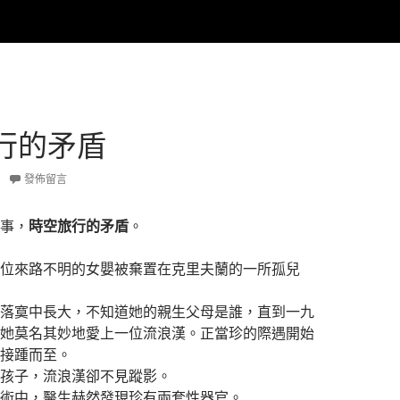
行的矛盾
發佈留言
事，
時空旅行的矛盾
。
位來路不明的女嬰被棄置在克里夫蘭的一所孤兒
落寞中長大，不知道她的親生父母是誰，直到一九
她莫名其妙地愛上一位流浪漢。正當珍的際遇開始
接踵而至。
孩子，流浪漢卻不見蹤影。
術中，醫生赫然發現珍有兩套性器官。