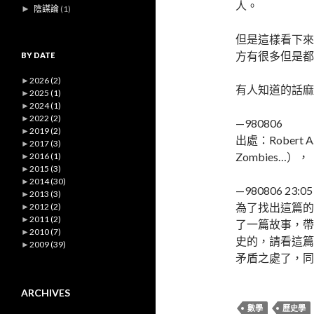
人。
►
陰謀論
(1)
但是這樣看下來
方有很多但是都
BY DATE
►
2026
(2)
有人知道的話麻
►
2025
(1)
►
2024
(1)
►
2022
(2)
—980806
►
2019
(2)
出處：Robert A
►
2017
(3)
Zombies…），
►
2016
(1)
►
2015
(3)
►
2014
(30)
—980806 23:05
►
2013
(3)
為了找出這篇的
►
2012
(2)
►
2011
(2)
了一篇故事，帶
►
2010
(7)
史的，請看這篇
►
2009
(39)
矛盾之處了，同
ARCHIVES
數學
歷史學