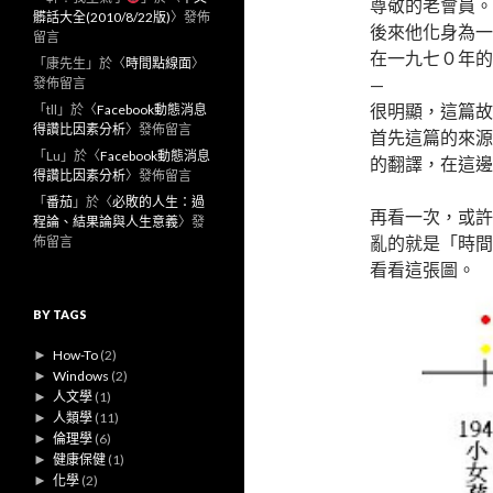
尊敬的老會員。
髒話大全(2010/8/22版)
〉發佈
後來他化身為一
留言
在一九七０年的
「
康先生
」於〈
時間點線面
〉
—
發佈留言
很明顯，這篇故
「
tll
」於〈
Facebook動態消息
得讚比因素分析
〉發佈留言
首先這篇的來源
「
Lu
」於〈
Facebook動態消息
的翻譯，在這邊
得讚比因素分析
〉發佈留言
「
番茄
」於〈
必敗的人生：過
再看一次，或許
程論、結果論與人生意義
〉發
亂的就是「時間
佈留言
看看這張圖。
BY TAGS
►
How-To
(2)
►
Windows
(2)
►
人文學
(1)
►
人類學
(11)
►
倫理學
(6)
►
健康保健
(1)
►
化學
(2)