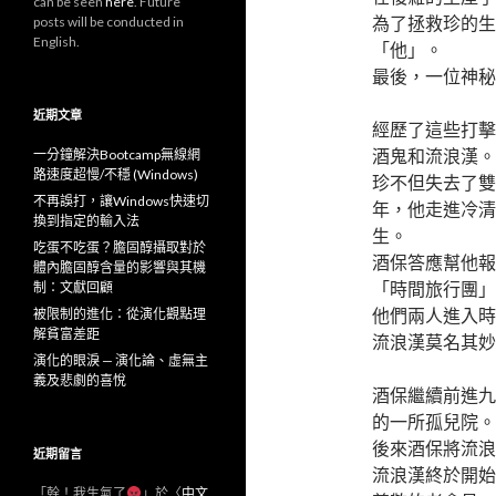
can be seen
here
. Future
為了拯救珍的生
posts will be conducted in
English.
「他」。
最後，一位神秘
近期文章
經歷了這些打擊
酒鬼和流浪漢。
一分鐘解決Bootcamp無線網
路速度超慢/不穩 (Windows)
珍不但失去了雙
不再誤打，讓Windows快速切
年，他走進冷清
換到指定的輸入法
生。
吃蛋不吃蛋？膽固醇攝取對於
酒保答應幫他報
體內膽固醇含量的影響與其機
「時間旅行團」
制：文獻回顧
他們兩人進入時
被限制的進化：從演化觀點理
解貧富差距
流浪漢莫名其妙
演化的眼淚 — 演化論、虛無主
義及悲劇的喜悅
酒保繼續前進九
的一所孤兒院。
後來酒保將流浪
近期留言
流浪漢終於開始
「
幹！我生氣了
」於〈
中文