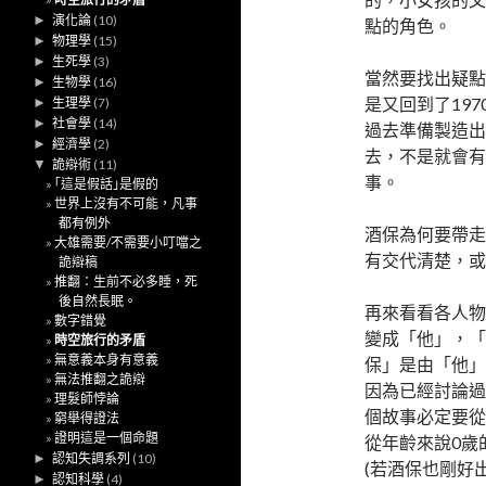
►
演化論
(10)
點的角色。
►
物理學
(15)
►
生死學
(3)
當然要找出疑點
►
生物學
(16)
是又回到了19
►
生理學
(7)
►
社會學
(14)
過去準備製造出
►
經濟學
(2)
去，不是就會有
▼
詭辯術
(11)
事。
｢這是假話｣是假的
世界上沒有不可能，凡事
都有例外
酒保為何要帶走
大雄需要/不需要小叮噹之
有交代清楚，或
詭辯稿
推翻：生前不必多睡，死
後自然長眠。
再來看看各人物
數字錯覺
變成「他」，「
時空旅行的矛盾
無意義本身有意義
保」是由「他」
無法推翻之詭辯
因為已經討論過
理髮師悖論
個故事必定要從
窮舉得證法
證明這是一個命題
從年齡來說0歲
►
認知失調系列
(10)
(若酒保也剛好
►
認知科學
(4)