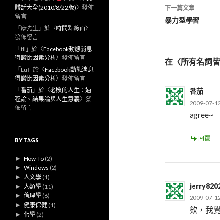
導
髒話大全(2010/8/22版)
〉發佈
下一篇文章
留言
覽
暴力型學習
「
康先生
」於〈
時間點線面
〉
發佈留言
「
tll
」於〈
Facebook動態消息
得讚比因素分析
〉發佈留言
在〈所有名詞皆
「
Lu
」於〈
Facebook動態消息
得讚比因素分析
〉發佈留言
「
番茄
」於〈
必敗的人生：過
番茄
程論、結果論與人生意義
〉發
2009-07-1
佈留言
agree~
回覆
BY TAGS
►
How-To
(2)
►
Windows
(2)
►
人文學
(1)
jerry820
►
人類學
(11)
►
倫理學
(6)
2009-07-1
►
健康保健
(1)
欸，我
►
化學
(2)