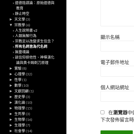
道德陰謀論：原始道德與
教育
靜止時空
►
天文學
(3)
▼
宗教學
(6)
人生說明書 v2
人類無解行為
顯示名稱
宗教足以改變求生信念？
所有名詞皆為代名詞
無靈魂論
談信仰排他性、神導演化
電子郵件地址
論與奧卡姆剃刀原理
►
實驗
(8)
►
心理學
(32)
►
性學
(1)
►
數學
(10)
個人網站網址
►
文獻回顧
(1)
►
歷史學
(3)
►
演化論
(10)
►
物理學
(15)
在
瀏覽器
中
►
生死學
(3)
下次發佈留言時
►
生物學
(16)
►
生理學
(7)
►
社會學
(14)