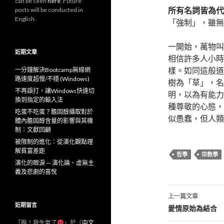
can be seen
here
. Future
所有名詞皆為代
posts will be conducted in
English.
「強制」，雖無
一開始，萬物叫
近期文章
相信許多人小時
樣。如同這般道
一分鐘解決Bootcamp無線網
路速度超慢/不穩 (Windows)
樹為「草」，名
不再誤打，讓Windows快速切
明，以為有能力
換到指定的輸入法
種尊敬的心態，
吃蛋不吃蛋？膽固醇攝取對於
似愚蠢，但人類
體內膽固醇含量的影響與其機
制：文獻回顧
被限制的進化：從演化觀點理
解貧富差距
哲學
宗教學
演化的眼淚 — 演化論、虛無主
義及悲劇的喜悅
文
上一篇文章
近期留言
章
愛情原始為結合
「
幹！我生氣了
」於〈
中文