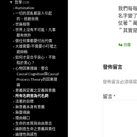
▼
哲學
(19)
我們每
Rumination
一切的混亂都是人引起
名字變
的，逃避自我
仗著＂
世無相等
＂其實是
世界上沒有不可能，凡事
都有例外
做任何事都要付出代價
回覆
大雄需要/不需要小叮噹之
詭辯稿
如何才是合乎良心，不致
陷於黑心？
發佈留言
心物因果理論：整合
Causal Cognition與Causal
Process Theory的因果理
發佈留言必須填寫
論
意義與定義之定義與意義
留言
*
所有名詞皆為代名詞
活著的目標
無意義本身有意義
無靈魂論
理由藉口
生命的本質與自由意志
論創造生命之意義與責任
論理性與感性