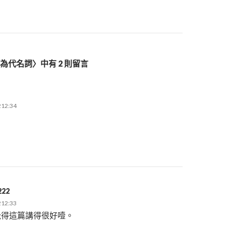
為代名詞〉中有 2 則留言
212:34
222
212:33
覺得這篇講得很好噎。