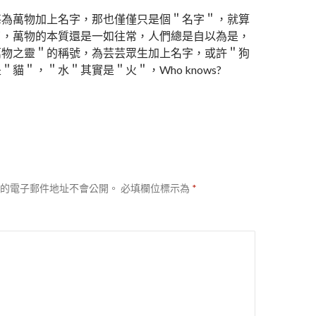
每為萬物加上名字，那也僅僅只是個＂名字＂，就算
了，萬物的本質還是一如往常，人們總是自以為是，
萬物之靈＂的稱號，為芸芸眾生加上名字，或許＂狗
＂貓＂，＂水＂其實是＂火＂，Who knows?
的電子郵件地址不會公開。
必填欄位標示為
*