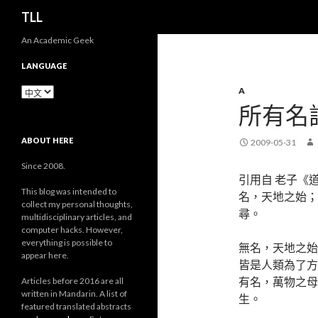
搜
TLL
尋
An Academic Geek
LANGUAGE
Language
A
所有名
ABOUT HERE
2009-05-31
Since 2008.
引用自 老子《
This blog was intended to
名，天地之始；
collect my personal thoughts,
尋。
multidisciplinary articles, and
computer hacks. However,
everything is possible to
無名，天地之始
appear here.
皆是人類為了方
有名，萬物之母
Articles before 2016 are all
written in Mandarin. A list of
生。
featured translated abstracts