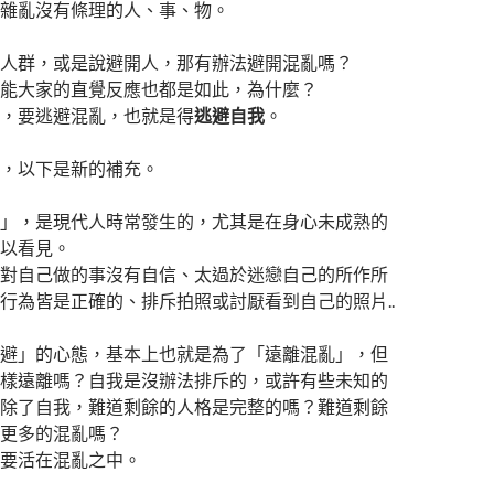
雜亂沒有條理的人、事、物。
人群，或是說避開人，那有辦法避開混亂嗎？
能大家的直覺反應也都是如此，為什麼？
，要逃避混亂，也就是得
逃避自我
。
，以下是新的補充。
」，是現代人時常發生的，尤其是在身心未成熟的
以看見。
對自己做的事沒有自信、太過於迷戀自己的所作所
行為皆是正確的、排斥拍照或討厭看到自己的照片..
避」的心態，基本上也就是為了「遠離混亂」，但
樣遠離嗎？自我是沒辦法排斥的，或許有些未知的
除了自我，難道剩餘的人格是完整的嗎？難道剩餘
更多的混亂嗎？
要活在混亂之中。