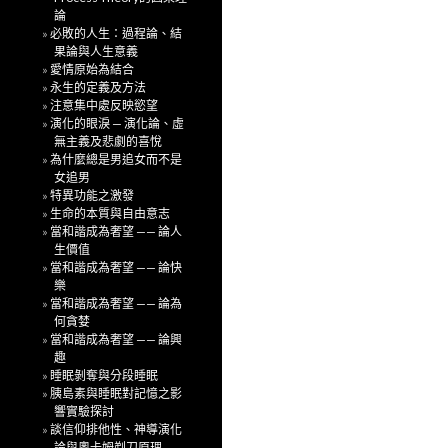
論
必敗的人生：過程論、結
果論與人生意義
愛情原始為結合
永生的定義及方法
注意集中處反映慾望
演化的眼淚 — 演化論、虛
無主義及悲劇的喜悅
為什麼總是男追女而不是
女追男
特異功能之激發
生命的本質與自由意志
當和諧成為奢望 —— 論人
生價值
當和諧成為奢望 —— 論快
樂
當和諧成為奢望 —— 論為
何貪婪
當和諧成為奢望 —— 論興
趣
睡眠剝奪與分段睡眠
胰島素與睡眠對記憶之影
響實驗探討
談信仰排他性、神導演化
論與奧卡姆剃刀原理