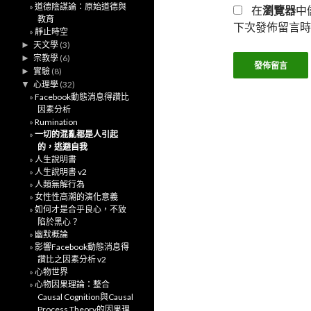
道德陰謀論：原始道德與
在
瀏覽器
中
教育
下次發佈留言時
靜止時空
►
天文學
(3)
►
宗教學
(6)
►
實驗
(8)
▼
心理學
(32)
Facebook動態消息得讚比
因素分析
Rumination
一切的混亂都是人引起
的，逃避自我
人生說明書
人生說明書 v2
人類無解行為
女性性高潮的演化意義
如何才是合乎良心，不致
陷於黑心？
幽默概論
影響Facebook動態消息得
讚比之因素分析 v2
心物世界
心物因果理論：整合
Causal Cognition與Causal
Process Theory的因果理