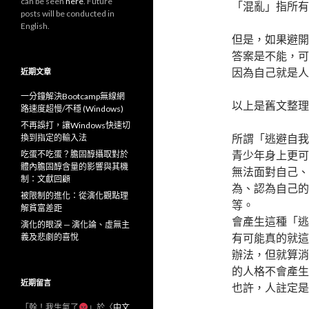
can be seen
here
. Future
「混亂」指所有
posts will be conducted in
English.
但是，如果避開
答案是不能，可
因為自己就是人
近期文章
一分鐘解決Bootcamp無線網
以上是舊文整理
路速度超慢/不穩 (Windows)
不再誤打，讓Windows快速切
所謂「逃避自我
換到指定的輸入法
青少年身上更可
吃蛋不吃蛋？膽固醇攝取對於
體內膽固醇含量的影響與其機
無法面對自己、
制：文獻回顧
為、認為自己的
被限制的進化：從演化觀點理
等。
解貧富差距
會產生這種「逃
演化的眼淚 — 演化論、虛無主
有可能真的就這
義及悲劇的喜悅
辦法，但就算消
的人格不會產生
近期留言
也許，人註定是
「
幹！我生氣了
」於〈
中文