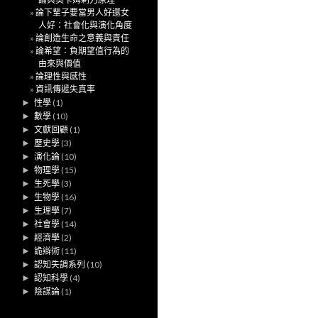
論下輩子要當男人好還女
人好：社會化與演化角度
論創造生命之意義與責任
論希望：負期望值行為的
由來與價值
論理性與感性
資訊傳遞失真率
►
性學
(1)
►
數學
(10)
►
文獻回顧
(1)
►
歷史學
(3)
►
演化論
(10)
►
物理學
(15)
►
生死學
(3)
►
生物學
(16)
►
生理學
(7)
►
社會學
(14)
►
經濟學
(2)
►
詭辯術
(11)
►
認知失調系列
(10)
►
認知科學
(4)
►
陰謀論
(1)