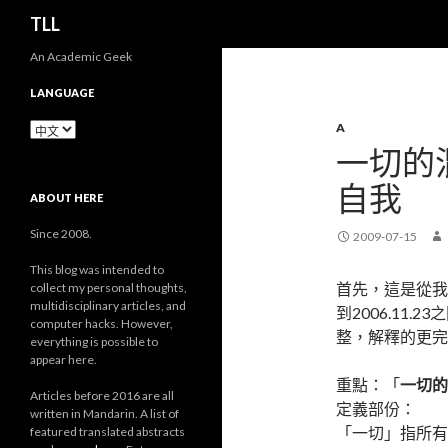
搜
TLL
尋
An Academic Geek
LANGUAGE
Language
A
一切的
自我
ABOUT HERE
Since 2008.
2009-07-15
This blog was intended to
首先，這是從我舊
collect my personal thoughts,
multidisciplinary articles, and
到2006.11
computer hacks. However,
整，解釋的更完
everything is possible to
appear here.
重點：「
一切的
Articles before 2016 are all
定義部份：
written in Mandarin. A list of
「一切」指所有
featured translated abstracts