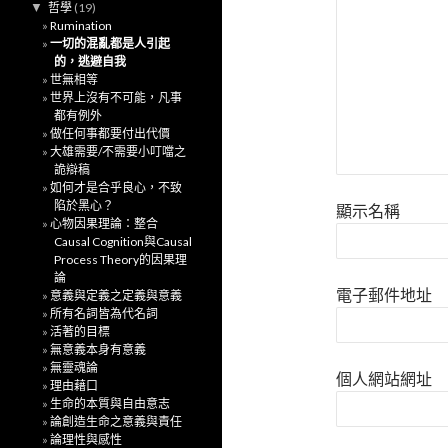
▼
哲學
(19)
Rumination
一切的混亂都是人引起
的，逃避自我
世無相等
世界上沒有不可能，凡事
都有例外
做任何事都要付出代價
大雄需要/不需要小叮噹之
詭辯稿
如何才是合乎良心，不致
陷於黑心？
顯示名稱
心物因果理論：整合
Causal Cognition與Causal
Process Theory的因果理
論
電子郵件地址
意義與定義之定義與意義
所有名詞皆為代名詞
活著的目標
無意義本身有意義
無靈魂論
個人網站網址
理由藉口
生命的本質與自由意志
論創造生命之意義與責任
論理性與感性