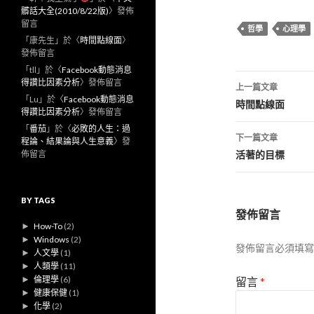
髒話大全(2010/8/22版)
〉發佈
留言
哲學
心理學
「
康先生
」於〈
時間點線面
〉
發佈留言
「
tll
」於〈
Facebook動態消息
文
得讚比因素分析
〉發佈留言
上一篇文章
「
Lu
」於〈
Facebook動態消息
章
時間點線面
得讚比因素分析
〉發佈留言
導
「
番茄
」於〈
必敗的人生：過
下一篇文章
程論、結果論與人生意義
〉發
覽
佈留言
活著的目標
BY TAGS
發佈留言
►
How-To
(2)
►
Windows
(2)
發佈留言必須填寫
►
人文學
(1)
►
人類學
(11)
►
倫理學
(6)
留言
*
►
健康保健
(1)
►
化學
(2)